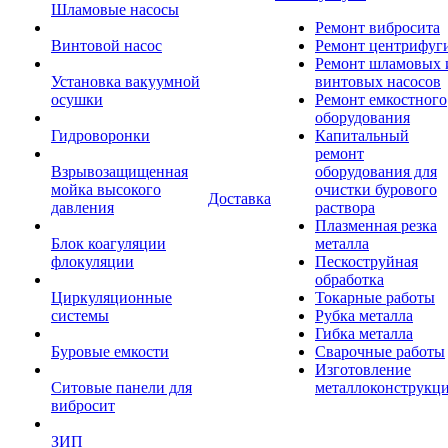
Шламовые насосы
Ремонт вибросита
Винтовой насос
Ремонт центрифуг
Ремонт шламовых 
Установка вакуумной
винтовых насосов
осушки
Ремонт емкостного
оборудования
Гидроворонки
Капитальный
ремонт
Взрывозащищенная
оборудования для
мойка высокого
очистки бурового
Доставка
давления
раствора
Плазменная резка
Блок коагуляции
металла
флокуляции
Пескоструйная
обработка
Циркуляционные
Токарные работы
системы
Рубка металла
Гибка металла
Буровые емкости
Сварочные работы
Изготовление
Ситовые панели для
металлоконструкц
вибросит
ЗИП