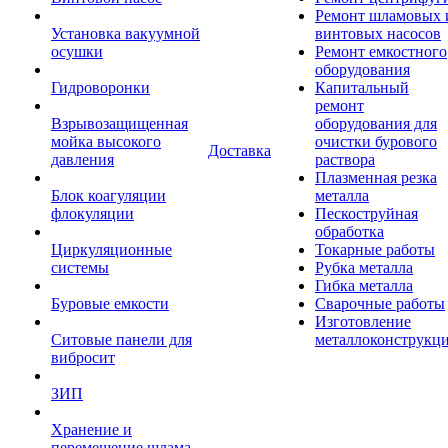
Ремонт шламовых 
Установка вакуумной
винтовых насосов
осушки
Ремонт емкостного
оборудования
Гидроворонки
Капитальный
ремонт
Взрывозащищенная
оборудования для
мойка высокого
очистки бурового
Доставка
давления
раствора
Плазменная резка
Блок коагуляции
металла
флокуляции
Пескоструйная
обработка
Циркуляционные
Токарные работы
системы
Рубка металла
Гибка металла
Буровые емкости
Сварочные работы
Изготовление
Ситовые панели для
металлоконструкц
вибросит
ЗИП
Хранение и
перемещение шлама