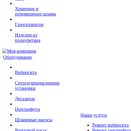
Хранение и
перемещение шлама
Газосепаратор
Изделия из
полиуретана
Оборудование
Вибросита
Ситогидроциклонные
установки
Дегазатор
Центрифуги
Наши услуги
Шламовые насосы
Ремонт вибросита
Винтовой насос
Ремонт центрифуг