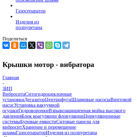
Газосепаратор
Изделия из
полиуретана
Поделиться
Крышки мотор - вибратора
Главная
-
ЗИП
Вибросита
Ситогидроциклонные
установки
Дегазатор
Центрифуги
Шламовые насосы
Винтовой
насос
Установка вакуумной
осушки
Гидроворонки
Взрывозащищенная мойка высокого
давления
Блок коагуляции флокуляции
Циркуляционные
системы
Буровые емкости
Ситовые панели для
вибросит
Хранение и перемещение
шлама
Газосепаратор
Изделия из полиуретана