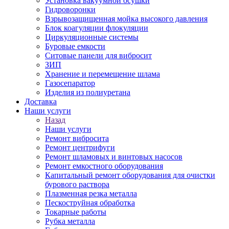
Установка вакуумной осушки
Гидроворонки
Взрывозащищенная мойка высокого давления
Блок коагуляции флокуляции
Циркуляционные системы
Буровые емкости
Ситовые панели для вибросит
ЗИП
Хранение и перемещение шлама
Газосепаратор
Изделия из полиуретана
Доставка
Наши услуги
Назад
Наши услуги
Ремонт вибросита
Ремонт центрифуги
Ремонт шламовых и винтовых насосов
Ремонт емкостного оборудования
Капитальный ремонт оборудования для очистки
бурового раствора
Плазменная резка металла
Пескоструйная обработка
Токарные работы
Рубка металла