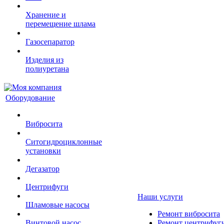
Хранение и
перемещение шлама
Газосепаратор
Изделия из
полиуретана
Оборудование
Вибросита
Ситогидроциклонные
установки
Дегазатор
Центрифуги
Наши услуги
Шламовые насосы
Ремонт вибросита
Винтовой насос
Ремонт центрифуг