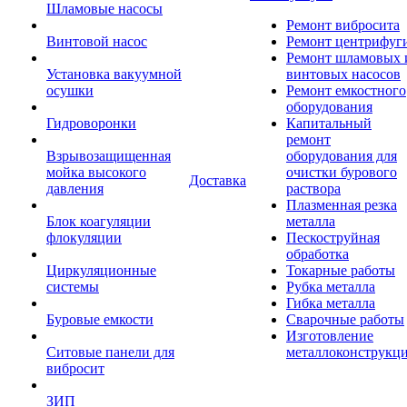
Шламовые насосы
Ремонт вибросита
Винтовой насос
Ремонт центрифуг
Ремонт шламовых 
Установка вакуумной
винтовых насосов
осушки
Ремонт емкостного
оборудования
Гидроворонки
Капитальный
ремонт
Взрывозащищенная
оборудования для
мойка высокого
очистки бурового
Доставка
давления
раствора
Плазменная резка
Блок коагуляции
металла
флокуляции
Пескоструйная
обработка
Циркуляционные
Токарные работы
системы
Рубка металла
Гибка металла
Буровые емкости
Сварочные работы
Изготовление
Ситовые панели для
металлоконструкц
вибросит
ЗИП