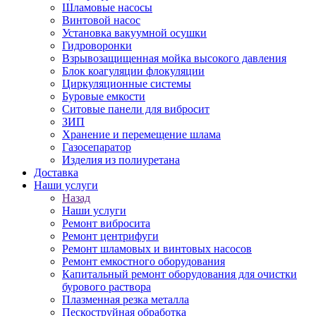
Шламовые насосы
Винтовой насос
Установка вакуумной осушки
Гидроворонки
Взрывозащищенная мойка высокого давления
Блок коагуляции флокуляции
Циркуляционные системы
Буровые емкости
Ситовые панели для вибросит
ЗИП
Хранение и перемещение шлама
Газосепаратор
Изделия из полиуретана
Доставка
Наши услуги
Назад
Наши услуги
Ремонт вибросита
Ремонт центрифуги
Ремонт шламовых и винтовых насосов
Ремонт емкостного оборудования
Капитальный ремонт оборудования для очистки
бурового раствора
Плазменная резка металла
Пескоструйная обработка