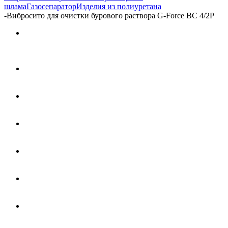
шлама
Газосепаратор
Изделия из полиуретана
-
Вибросито для очистки бурового раствора G-Force ВС 4/2P