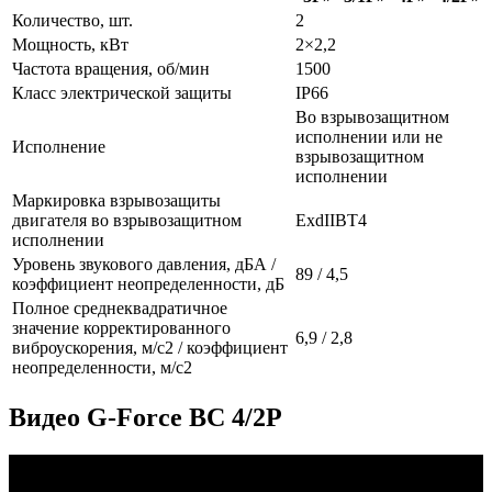
Количество, шт.
2
Мощность, кВт
2×2,2
Частота вращения, об/мин
1500
Класс электрической защиты
IP66
Во взрывозащитном
исполнении или не
Исполнение
взрывозащитном
исполнении
Маркировка взрывозащиты
двигателя во взрывозащитном
ЕхdIIBT4
исполнении
Уровень звукового давления, дБА /
89 / 4,5
коэффициент неопределенности, дБ
Полное среднеквадратичное
значение корректированного
6,9 / 2,8
виброускорения, м/с2 / коэффициент
неопределенности, м/с2
Видео G-Force ВС 4/2P