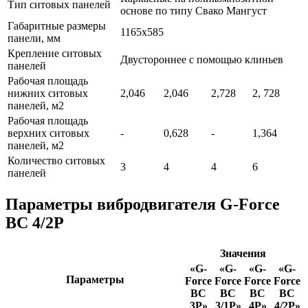
Тип ситовых панелей
основе по типу Свако Мангуст
Габаритные размеры
1165х585
панели, мм
Крепление ситовых
Двустороннее с помощью клиньев
панелей
Рабочая площадь
нижних ситовых
2,046
2,046
2,728
2, 728
панелей, м2
Рабочая площадь
верхних ситовых
-
0,628
-
1,364
панелей, м2
Количество ситовых
3
4
4
6
панелей
Параметры вибродвигателя G-Force
ВС 4/2P
Значения
«G-
«G-
«G-
«G-
Параметры
Force
Force
Force
Force
ВС
ВС
ВС
ВС
3P»
3/1P»
4P»
4/2P»