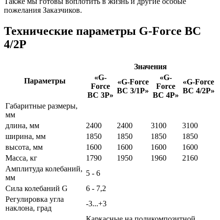
Также мы готовы воплотить в жизнь и другие особые
пожелания Заказчиков.
Технические параметры G-Force ВС
4/2P
Значения
«G-
«G-
Параметры
«G-Force
«G-Force
Force
Force
ВС 3/1P»
ВС 4/2P»
ВС 3P»
ВС 4P»
Габаритные размеры,
мм
длина, мм
2400
2400
3100
3100
ширина, мм
1850
1850
1850
1850
высота, мм
1600
1600
1600
1600
Масса, кг
1790
1950
1960
2160
Амплитуда колебаний,
5 - 6
мм
Сила колебаний G
6 - 7,2
Регулировка угла
-3...+3
наклона, град
Каркасные на поликомпозитной