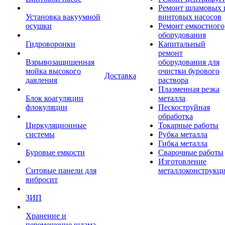
Ремонт шламовых 
Установка вакуумной
винтовых насосов
осушки
Ремонт емкостного
оборудования
Гидроворонки
Капитальный
ремонт
Взрывозащищенная
оборудования для
мойка высокого
очистки бурового
Доставка
давления
раствора
Плазменная резка
Блок коагуляции
металла
флокуляции
Пескоструйная
обработка
Циркуляционные
Токарные работы
системы
Рубка металла
Гибка металла
Буровые емкости
Сварочные работы
Изготовление
Ситовые панели для
металлоконструкц
вибросит
ЗИП
Хранение и
перемещение шлама