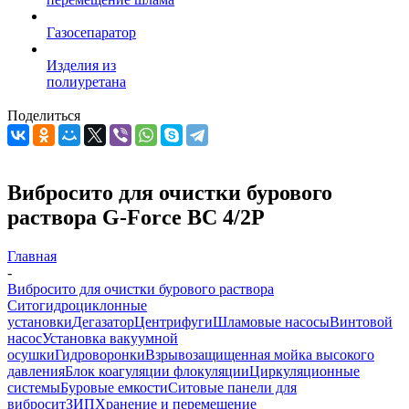
Газосепаратор
Изделия из
полиуретана
Поделиться
Вибросито для очистки бурового
раствора G-Force ВС 4/2P
Главная
-
Вибросито для очистки бурового раствора
Ситогидроциклонные
установки
Дегазатор
Центрифуги
Шламовые насосы
Винтовой
насос
Установка вакуумной
осушки
Гидроворонки
Взрывозащищенная мойка высокого
давления
Блок коагуляции флокуляции
Циркуляционные
системы
Буровые емкости
Ситовые панели для
вибросит
ЗИП
Хранение и перемещение