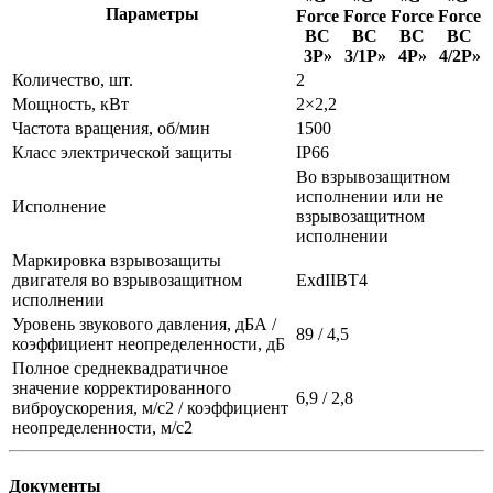
Параметры
Force
Force
Force
Force
ВС
ВС
ВС
ВС
3P»
3/1P»
4P»
4/2P»
Количество, шт.
2
Мощность, кВт
2×2,2
Частота вращения, об/мин
1500
Класс электрической защиты
IP66
Во взрывозащитном
исполнении или не
Исполнение
взрывозащитном
исполнении
Маркировка взрывозащиты
двигателя во взрывозащитном
ЕхdIIBT4
исполнении
Уровень звукового давления, дБА /
89 / 4,5
коэффициент неопределенности, дБ
Полное среднеквадратичное
значение корректированного
6,9 / 2,8
виброускорения, м/с2 / коэффициент
неопределенности, м/с2
Документы