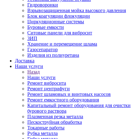
Гидроворонки
Взрывозащищенная мойка высокого давления
Блок коагуляции флокуляции
Циркуляционные системы
Буровые емкости
Ситовые панели для вибросит
ЗИП
Хранение и перемещение шлама
Газосепаратор
Изделия из полиуретана
Доставка
Наши услуги
Назад
Наши услуги
Ремонт вибросита
Ремонт центрифуги
Ремонт шламовых и винтовых насосов
Ремонт емкостного оборудования
Капитальный ремонт оборудования для очистки
бурового раствора
Плазменная резка металла
Пескоструйная обработка
Токарные работы
Рубка металла
Гибка металла