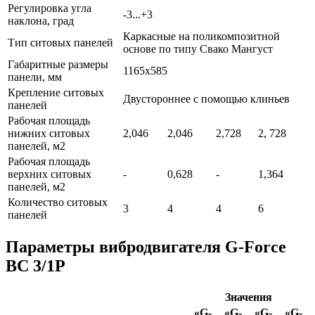
Регулировка угла
-3...+3
наклона, град
Каркасные на поликомпозитной
Тип ситовых панелей
основе по типу Свако Мангуст
Габаритные размеры
1165х585
панели, мм
Крепление ситовых
Двустороннее с помощью клиньев
панелей
Рабочая площадь
нижних ситовых
2,046
2,046
2,728
2, 728
панелей, м2
Рабочая площадь
верхних ситовых
-
0,628
-
1,364
панелей, м2
Количество ситовых
3
4
4
6
панелей
Параметры вибродвигателя G-Force
ВС 3/1P
Значения
«G-
«G-
«G-
«G-