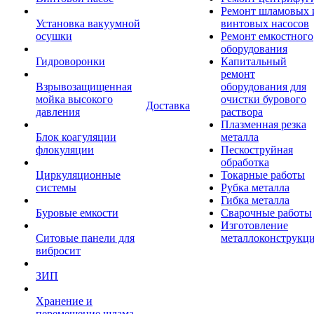
Ремонт шламовых 
Установка вакуумной
винтовых насосов
осушки
Ремонт емкостного
оборудования
Гидроворонки
Капитальный
ремонт
Взрывозащищенная
оборудования для
мойка высокого
очистки бурового
Доставка
давления
раствора
Плазменная резка
Блок коагуляции
металла
флокуляции
Пескоструйная
обработка
Циркуляционные
Токарные работы
системы
Рубка металла
Гибка металла
Буровые емкости
Сварочные работы
Изготовление
Ситовые панели для
металлоконструкц
вибросит
ЗИП
Хранение и
перемещение шлама