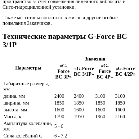
пространство за счет совмещения линейного вибросита и
Сито-гидроциклонной установки.
Также мы готовы воплотить в жизнь и другие особые
пожелания Заказчиков.
Технические параметры G-Force ВС
3/1P
Значения
«G-
«G-
Параметры
«G-Force
«G-Force
Force
Force
ВС 3/1P»
ВС 4/2P»
ВС 3P»
ВС 4P»
Габаритные размеры,
мм
длина, мм
2400
2400
3100
3100
ширина, мм
1850
1850
1850
1850
высота, мм
1600
1600
1600
1600
Масса, кг
1790
1950
1960
2160
Амплитуда колебаний,
5 - 6
мм
Сила колебаний G
6 - 7,2