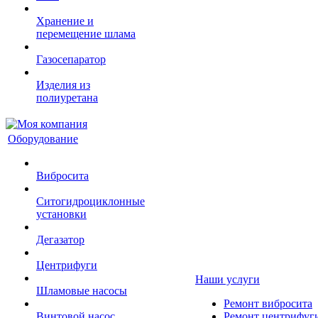
Хранение и
перемещение шлама
Газосепаратор
Изделия из
полиуретана
Оборудование
Вибросита
Ситогидроциклонные
установки
Дегазатор
Центрифуги
Наши услуги
Шламовые насосы
Ремонт вибросита
Винтовой насос
Ремонт центрифуг