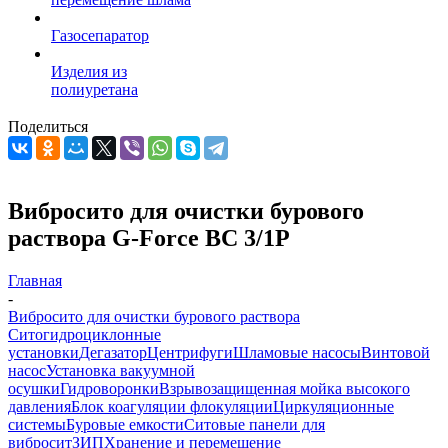
Газосепаратор
Изделия из
полиуретана
Поделиться
Вибросито для очистки бурового
раствора G-Force ВС 3/1P
Главная
-
Вибросито для очистки бурового раствора
Ситогидроциклонные
установки
Дегазатор
Центрифуги
Шламовые насосы
Винтовой
насос
Установка вакуумной
осушки
Гидроворонки
Взрывозащищенная мойка высокого
давления
Блок коагуляции флокуляции
Циркуляционные
системы
Буровые емкости
Ситовые панели для
вибросит
ЗИП
Хранение и перемещение