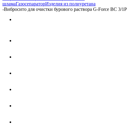
шлама
Газосепаратор
Изделия из полиуретана
-
Вибросито для очистки бурового раствора G-Force ВС 3/1P