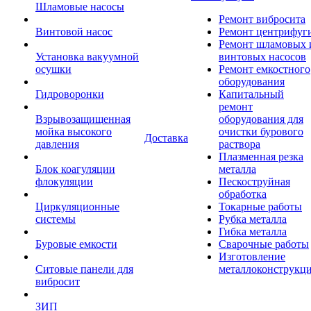
Шламовые насосы
Ремонт вибросита
Винтовой насос
Ремонт центрифуг
Ремонт шламовых 
Установка вакуумной
винтовых насосов
осушки
Ремонт емкостного
оборудования
Гидроворонки
Капитальный
ремонт
Взрывозащищенная
оборудования для
мойка высокого
очистки бурового
Доставка
давления
раствора
Плазменная резка
Блок коагуляции
металла
флокуляции
Пескоструйная
обработка
Циркуляционные
Токарные работы
системы
Рубка металла
Гибка металла
Буровые емкости
Сварочные работы
Изготовление
Ситовые панели для
металлоконструкц
вибросит
ЗИП