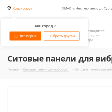
Красноярск
ХМАО, г. Нефтеюганск, ул. Сург
Ваш город ?
Российский производитель
оборудования очистки
Да, все верно
Выбрать другой
бурового раствора
Ситовые панели для виб
Главная
-
Ситовые панели для вибросит
-
Ситовые панели для виб