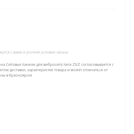
хслойная
тся с вами и уточнят условия заказа
на Ситовые панели для вибросита типа ZS/Z согласовывается с
етом доставки, характеристик товара и может отличаться от
ены в Красноярске