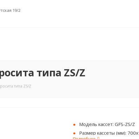
утская 19/2
росита типа ZS/Z
росита типа ZS/Z
Модель кассет: GFS-ZS/Z
Размер кассеты (мм): 700
Подробнее