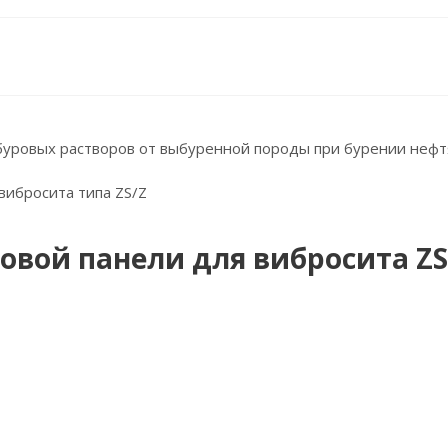
буровых растворов от выбуренной породы при бурении нефтя
 вибросита типа ZS/Z
овой панели для вибросита ZS