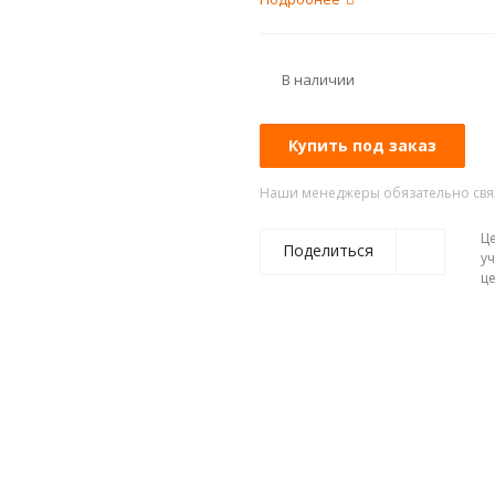
На каркасной основе, тре
Вес (кг): 18
В наличии
Купить под заказ
Наши менеджеры обязательно свяжу
Це
Поделиться
уч
ц