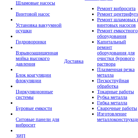
Шламовые насосы
Ремонт вибросита
Винтовой насос
Ремонт центрифуг
Ремонт шламовых 
Установка вакуумной
винтовых насосов
осушки
Ремонт емкостного
оборудования
Гидроворонки
Капитальный
ремонт
Взрывозащищенная
оборудования для
мойка высокого
очистки бурового
Доставка
давления
раствора
Плазменная резка
Блок коагуляции
металла
флокуляции
Пескоструйная
обработка
Циркуляционные
Токарные работы
системы
Рубка металла
Гибка металла
Буровые емкости
Сварочные работы
Изготовление
Ситовые панели для
металлоконструкц
вибросит
ЗИП