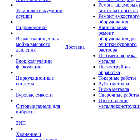
Ремонт шламовых 
Установка вакуумной
винтовых насосов
осушки
Ремонт емкостного
оборудования
Гидроворонки
Капитальный
ремонт
Взрывозащищенная
оборудования для
мойка высокого
очистки бурового
Доставка
давления
раствора
Плазменная резка
Блок коагуляции
металла
флокуляции
Пескоструйная
обработка
Циркуляционные
Токарные работы
системы
Рубка металла
Гибка металла
Буровые емкости
Сварочные работы
Изготовление
Ситовые панели для
металлоконструкц
вибросит
ЗИП
Хранение и
перемещение шлама