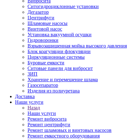
Вибросита
Ситогидроциклонные установки
Дегазатор
Центрифуги
Шламовые насосы
Винтовой насос
Установка вакуумной осушки
Гидроворонки
Взрывозащищенная мойка высокого давления
Блок коагуляции флокуляции
Циркуляционные системы
Буровые емкости
Ситовые панели для вибросит
ЗИП
Хранение и перемещение шлама
Газосепаратор
Изделия из полиуретана
Доставка
Наши услуги
Назад
Наши услуги
Ремонт вибросита
Ремонт центрифуги
Ремонт шламовых и винтовых насосов
Ремонт емкостного оборудования