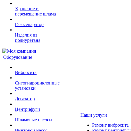
Хранение и
перемещение шлама
Газосепаратор
Изделия из
полиуретана
Оборудование
Вибросита
Ситогидроциклонные
установки
Дегазатор
Центрифуги
Наши услуги
Шламовые насосы
Ремонт вибросита
Винтовой насос
Ремонт центрифуг